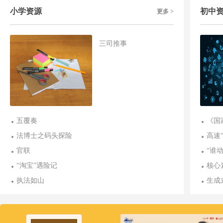
小学资源
初中
更多 >
三司推事
五覆奏
《国
法博士之码头探险
高速
官联
“谁
“淘宝”遇险记
核心
执法如山
生成