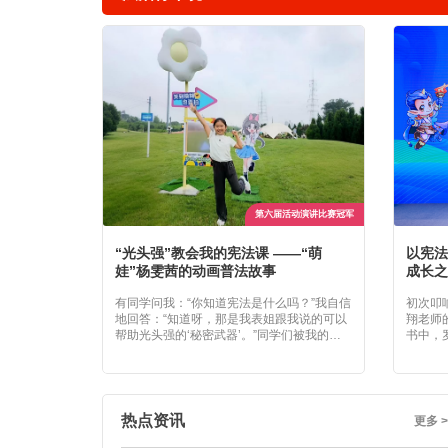
届活动知识竞赛团体冠军
第六届活动演讲比赛冠军
治探索——林
“光头强”教会我的宪法课 ——“萌
以宪法
娃”杨雯茜的动画普法故事
成长之
与认同，最终将
有同学问我：“你知道宪法是什么吗？”我自信
初次叩
的载体——宪
地回答：“知道呀，那是我表姐跟我说的可以
翔老师
，承载着人民对
帮助光头强的‘秘密武器’。”同学们被我的话
书中，
求，始终与时代
逗得哈哈大笑。我认真地解释道：“你们都看
有争议
习宪法，我不仅
动画片《熊出没》吧，光头强就是个十足的
界、分
更深刻感受到法
法盲，这样的法盲如果不好好学点法律知
过多角
无论身处哪个行
识，肯定会被人利用，处处吃亏。”就这样，
懂，但
着坚实的保障。
在全班同学雷鸣般的掌声中，我带着“拯救光
下了法
热点资讯
更多 >
头强”的任务站上了演讲台。