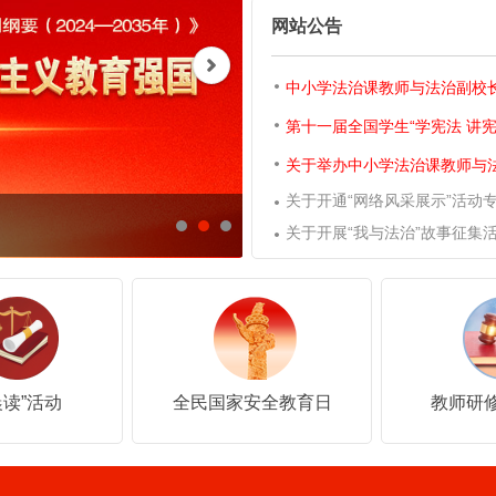
5
4
6
网站公告
6
5
7
中小学法治课教师与法治副校
7
6
8
第十一届全国学生“学宪法 讲
8
7
9
关于举办中小学法治课教师与
关于开通“网络风采展示”活动
9
8
述
关于开展“我与法治”故事征集
9
晨读”活动
全民国家安全教育日
教师研