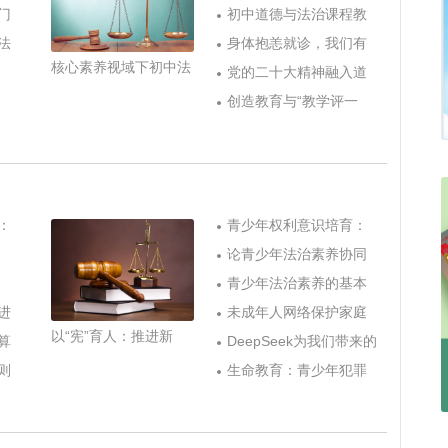
门
初中道德与法治课程教
法
身体抱恙就诊，我们有
核心素养视域下初中法
党的二十大精神融入道
I
创造教育与“教学评一
：
青少年权利意识培育：
论青少年法治素养协同
青少年法治素养的基本
进
未成年人网络保护家庭
以“宪”育人：推进新
算
DeepSeek为我们带来的
则
生命教育：青少年犯罪