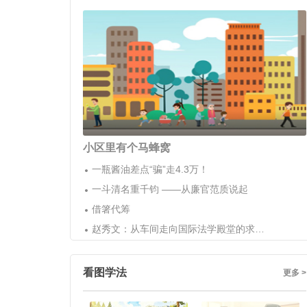
小区里有个马蜂窝
一瓶酱油差点“骗”走4.3万！
一斗清名重千钧 ——从廉官范质说起
借箸代筹
赵秀文：从车间走向国际法学殿堂的求索者
看图学法
更多 >