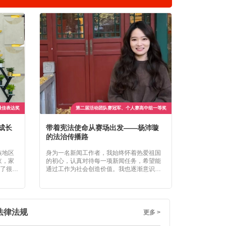
最佳表达奖
第二届活动团队赛冠军、个人赛高中组一等奖
成长
带着宪法使命从赛场出发——杨沛璇
于辩论赛场感知
的法治传播路
颂的法路思辨
族地区
身为一名新闻工作者，我始终怀着热爱祖国
在我看来，法律
京，家
的初心，认真对待每一项新闻任务，希望能
真问题的能力。
成了很多
通过工作为社会创造价值。我也逐渐意识
名法律人的本心
故事性
到，自己在工作中的角色与演讲者的身份有
努力传递法律的
广全国
着奇妙的共通性，二者都是向社会发声。我
平台等新兴领域
有责任和义务，走近百姓的生活，将国家为
党和人民意志的
百姓美好生活付出的努力，通过新闻报道的
技术向善的原则
形式传达给更多的人。我始终相信，优良的
法律法规
更多 >
政策是可以通过百姓生活的美好来体现的，
而让这些美好被看见、被感知，正是我的职