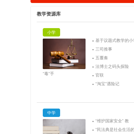
教学资源库
小学
基于议题式教学的小
三司推事
五覆奏
法博士之码头探险
“毒”手
官联
“淘宝”遇险记
中学
“维护国家安全” 教
“民法典是社会生活