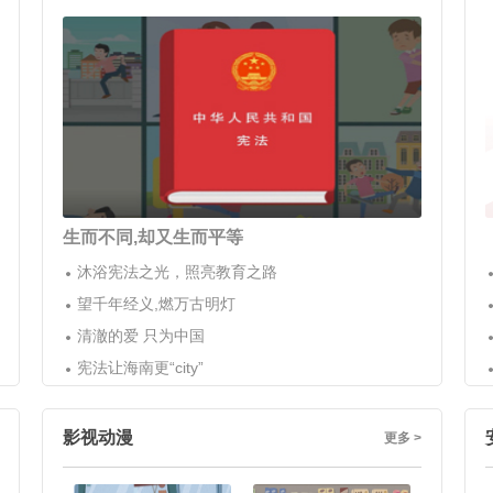
生而不同,却又生而平等
沐浴宪法之光，照亮教育之路
望千年经义,燃万古明灯
清澈的爱 只为中国
宪法让海南更“city”
影视动漫
更多 >