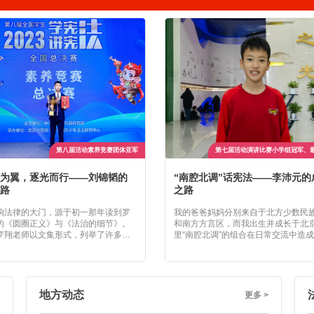
第八届活动素养竞赛团体亚军
第七届活动演讲比赛小学组冠军、
为翼，逐光而行——刘锦韬的
“南腔北调”话宪法——李沛元的
路
之路
响法律的大门，源于初一那年读到罗
我的爸爸妈妈分别来自于北方少数民
的《圆圈正义》与《法治的细节》。
和南方方言区，而我出生并成长于北
罗翔老师以文集形式，列举了许多具
里“南腔北调”的组合在日常交流中造
性的真实法律事件，分享他看待世
笑话。这些亲身经历让我的演讲更具
析热点问题的思维脉络，启示读者通
和感染力，深刻体现了宪法中“国家推
度审视问题。尽管当时读得懵懵懂
通用的普通话”的重要性。
这些文字让我深受震撼，在我心中埋
律的种子。
地方动态
更多 >