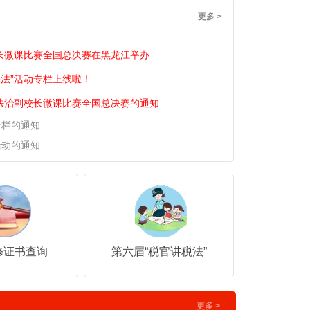
6
5
7
2
8
2
更多 >
7
6
8
3
9
3
长微课比赛全国总决赛在黑龙江举办
8
7
9
4
4
宪法”活动专栏上线啦！
9
8
5
5
法治副校长微课比赛全国总决赛的通知
专栏的通知
9
6
6
活动的通知
7
7
8
8
9
9
修证书查询
第六届“税官讲税法”
更多 >