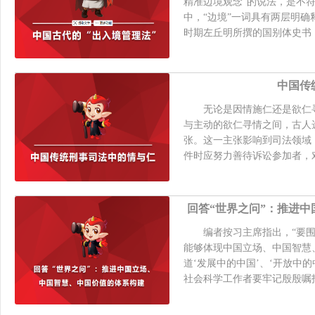
精准边境观念”的说法，是不符
中，“边境”一词具有两层明
时期左丘明所撰的国别体史书《国
中国传
无论是因情施仁还是欲仁寻
与主动的欲仁寻情之间，古人
张。这一主张影响到司法领域
件时应努力善待诉讼参加者，对
回答“世界之问”：推进
编者按习主席指出，“要围
能够体现中国立场、中国智慧
道‘发展中的中国’、‘开放中的
社会科学工作者要牢记殷殷嘱托，