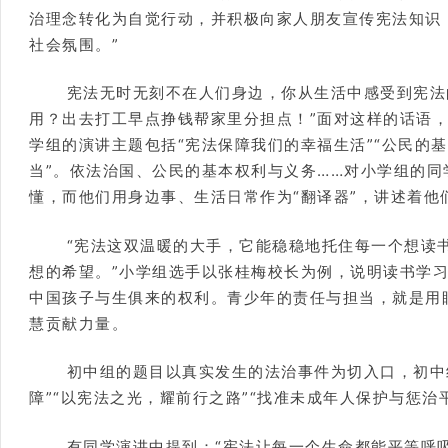
治理念转化为自觉行动，并积极向家人朋友宣传宪法知识
社会氛围。”
宪法无时无刻不在人们身边，你从生活中感受到宪法
用？出去打工早点挣钱帮家里分担点！”面对这样的话语
学组的演讲主题包括“宪法保障我们的幸福生活”“公民的基
当”。依法治国、公民的基本权利与义务……对小学组的
懂，而他们用身边事、生活日常作为“翻译器”，讲述着他
“宪法这双温暖的大手，它能稳稳地托住每一个想读
想的希望。”小学组选手以张桂梅校长为例，说明读书学
中国孩子与生俱来的权利。青少年的责任与担当，就是用
慧贡献力量。
初中组的题目以真实发生的法治事件为切入口，初中
障”“以宪法之光，耀前行之路”“找准未成年人保护与惩治
有同学演讲中提到：“宪法让每一个生命都能平等呼