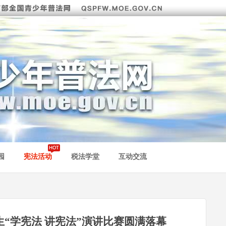
园
宪法活动
税法学堂
互动交流
生“学宪法 讲宪法”演讲比赛圆满落幕