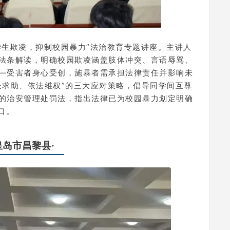
防学生欺凌，抑制校园暴力”法治教育专题讲座。主讲人
法条解读，明确校园欺凌涵盖肢体冲突、言语辱骂、
—受害者身心受创，施暴者需承担法律责任并影响未
长求助、依法维权”的三大应对策略，倡导同学间互尊
的治安管理处罚法，指出法律已为校园暴力划定明确
口。
秦皇岛市昌黎县·