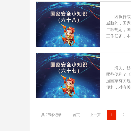
因执行或协
威胁的，国家
二款规定，国
工作任务，本
海关、移民
哪些便利？《
据国家有关规
便利，对有关
共 275条记录
首页
上一页
1
2