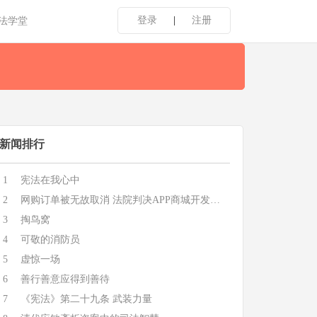
登录
|
注册
法学堂
新闻排行
1
宪法在我心中
2
网购订单被无故取消 法院判决APP商城开发者担责
3
掏鸟窝
4
可敬的消防员
5
虚惊一场
6
善行善意应得到善待
7
《宪法》第二十九条 武装力量