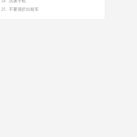
24
沉迷手机
25
不要强拦出租车