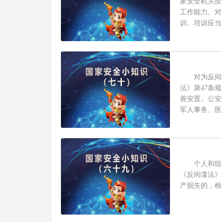
家安全机关应
工作能力。对
训。培训应当
对为反间谍
法》第47条
善安置。公安
军人事务、医
个人和组织
《反间谍法》
产损失的，根