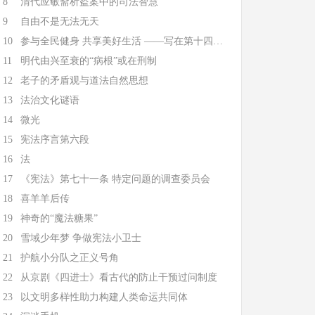
8
清代应敏斋析盗案中的司法智慧
9
自由不是无法无天
10
参与全民健身 共享美好生活 ——写在第十四个全民
11
明代由兴至衰的“病根”或在刑制
12
老子的矛盾观与道法自然思想
13
法治文化谜语
14
微光
15
宪法序言第六段
16
法
17
《宪法》第七十一条 特定问题的调查委员会
18
喜羊羊后传
19
神奇的“魔法糖果”
20
雪域少年梦 争做宪法小卫士
21
护航小分队之正义号角
22
从京剧《四进士》看古代的防止干预过问制度
23
以文明多样性助力构建人类命运共同体