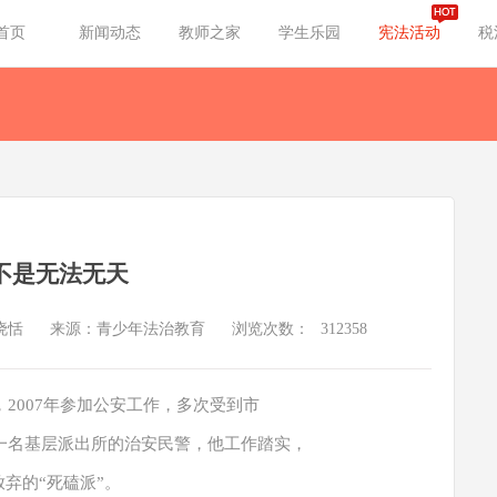
首页
新闻动态
教师之家
学生乐园
宪法活动
税
不是无法无天
晓恬
来源：青少年法治教育
浏览次数：
312358
，2007年参加公安工作，多次受到市
为一名基层派出所的治安民警，他工作踏实，
弃的“死磕派”。