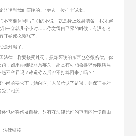
定转运到我们医院的。”旁边一位护士说道。
他们不需要休息吗？别的不说，就是身上这身装备，我才穿
他们一穿就几个小时……你觉得自己累的时候，有没有考
有开始那么嚣张了。
经是外籍了。”
中国法律一样要接受处罚，损坏医院的东西也必须赔偿。你
处罚，如果再继续肆意妄为，那么有可能会要求你限期离
一趟不容易吗？难道你以后都不打算回来了吗？”
警小尚的要求下，她向医护人员承认了错误，并保证会对
接受了相关
最终也必将伤及自身。只有在法律允许的范围内行使自由
法律链接