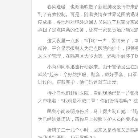
春风送暖，也渐渐吹散了新冠肺炎疫情带来
到了有效控制。可是，随着疫情在世界范围的迅
疫成果，各地均对境外返回人员采取了居家隔离
承担了定点隔离的任务，还有一家负责治疗新冠
这天夜里一点多，“叮咚”一声，警情来了，
精神。平台显示报警人为定点医院的护士，报警
从医护管理，在隔离区大吵大嚷，还动手砸坏了
小尚和同事迅速行动起来。由于警情发生在
武装”起来：穿好防护服、鞋套，戴好手套、口
训过的。穿戴完毕，他们迅速驾车出发。
待小尚他们赶到医院，看到现场已是一片狼
大声嚷着：“我就是不戴口罩！你们管得着吗？ 这
民警小尚表明身份后，马上厉声制止她：“
为已经涉嫌违法，请你马上按照医护人员的要求做
折腾了二十几个小时，回来又是检疫又是隔
把我送到医院，我不累吗？”