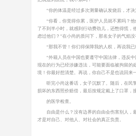
“你的体温是经过多次测量确认发烧后，才决
“你看，你觉得你累，医护人员就不累吗？
了不到半小时，就感到行动费劲儿，还憋得慌，
虑过他们？”在小尚的质问下，那名女子的气焰没
“那我不管！你们得保障我的人权，再说我已
“外籍人员在中国也要遵守中国法律，违反
现在的行为已经涉嫌违法，可能要面临被拘留的
境！你最好想清楚。再说，你自己不是也说回来
听完小尚这番话，女子沉默了。随后，在民
损坏的东西照价赔偿，最后按规定戴上了口罩，
的医学检查。
自由是什么？没有边界的自由会伤害别人，
才是对自己、对他人、对社会的真正负责。