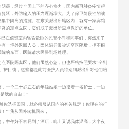
的阴霾，经过全国上下的齐心协力，国内新冠肺炎疫情得
速蔓延，外防输入的压力逐渐增大。为了保卫阶段性的战
或集中隔离的措施。在东关派出所辖区内，就有一家宾馆
肺炎的定点医院，它们成了派出所重点保护的单位。
本已在值班室内昏昏欲睡的民警小尚和同事们，突然来了
称有一境外返回人员，因体温异常被送至医院后，拒不服
医院的东西，医院请求民警到场处理。
定点医院隔离区，他们虽然心急，但也严格按照要求“全副
罩、护目镜，这些都是此前医护人员特别到派出所对他们培
藉，一个二十岁左右的年轻姑娘一边指着一名护士，一边
是我的自由！”
既然你选择回国，就必须服从国内的有关规定！你现在的行
！”“我从国外转机回来，
离，中午好不容易到了酒店，晚上又说我体温高，大半夜