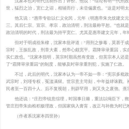
沈家本也对明代法制作出了评价。他说：“综论有明一代刑
世，猛烈之治，宽仁之诏，相辅而行，未尝偏废也。”这是对明
他又说：“惠帝专欲以仁义化民，元年（明惠帝朱允炆建文元
三。其后仁宗、宣宗、孝宗，政治清明，刑法最称平恕。”也就
政治清明的时代，刑法最为持平宽仁。尤其是惠帝建文元年，年
但对于明成祖朱棣，沈家本批评道：“用刑之惨毒，莫甚于成
宗时，王振乱政，刑章大紊，然帝心颇宽平。霜降审录重囚，实
实仁政也。”沈家本指明，英宗时期虽然有变故，但英宗本人还
了“霜降审录重囚”的制度，能够及时审录重刑犯，实施了仁政。
不过，此后的明代，沈家本认为一帝不如一帝：“宪宗多秕
武宗时，刘瑾专权，冤滥满狱。世宗意主苛刻，中年益肆诛戮。
民者至一百四十人。后不复视朝，刑辟罕用，则又失之废弛。熹
他还说：“庄烈帝锐意综理，时国事日棘，重法以绳臣下，救
管庄烈帝朱由检积极理政，但国家病入膏肓，改正与补救为时已
（作者系沈家本四世孙）