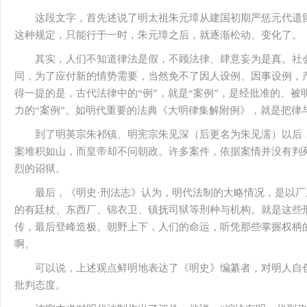
这段文字，首先述说了明太祖朱元璋从建国初期严惩元代遗
这种规定，只能行于一时，朱元璋之后，就逐渐松动、变化了。
其实，人们不知道律法是假，不顾法律、肆意妄为是真。社
同，为了应付新的情势需要，当然免不了因人设例、因事设例，
得一提的是，古代法律中的“例”，就是“案例”，是经批准的、
力的“案例”。如明代重要的法典《大明律集解附例》，就是把律
到了明英宗朱祁镇、明宪宗朱见深（后更名为朱见濡）以后
案堆积如山，而皇帝却不问朝政。许多案件，依据案情并没有判
烈的诏狱。
最后，《明史·刑法志》认为，明代法制的大略情况，是以
的有廷杖、东西厂、锦衣卫、镇抚司狱等刑种与机构。就是这些
传，最后登峰造极。朝野上下，人们的命运，听凭那些掌握权柄
啊。
可以说，上述观点鲜明地表达了《明史》编纂者，对明人自
批判态度。