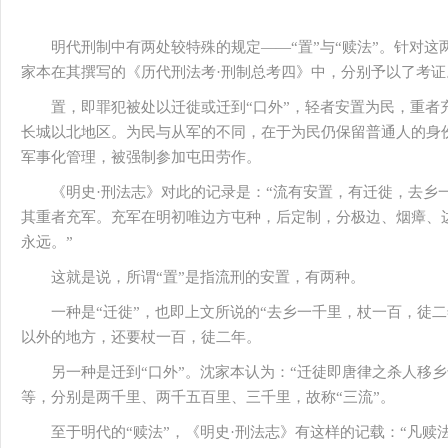
明代刑制中有两处较特殊的规定——“置”与“赎法”。针对
家本在其撰写的《历代刑法考·刑制总考四》中，分别予以了考证
置，即罪犯被处以迁徙或迁到“口外”，轻者安置为民，重者
长城以北地区。为民与从军的不同，在于为民仍保留普通人的身
军事化管理，被强制参加屯田劳作。
《明史·刑法志》对此的记录是：“流有安置，有迁徙，去乡
其重者充军。充军在明初唯边方屯种，后定制，分极边、烟瘴、
永远。”
这就是说，所谓“置”是指流刑的安置，有两种。
一种是“迁徙”，也即上文所说的“去乡一千里，杖一百，徒
以外的地方，还要杖一百，徒二年。
另一种是迁到“口外”。沈家本认为：“迁徒即唐律之杀人移
等，分别是两千里、两千五百里、三千里，故称“三流”。
至于明代的“赎法”，《明史·刑法志》有这样的记载：“凡