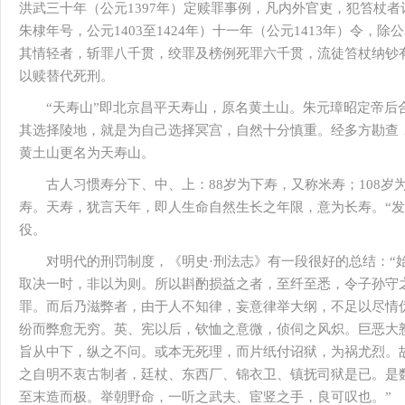
洪武三十年（公元1397年）定赎罪事例，凡内外官吏，犯笞杖
朱棣年号，公元1403至1424年）十一年（公元1413年）令
其情轻者，斩罪八千贯，绞罪及榜例死罪六千贯，流徒笞杖纳钞
以赎替代死刑。
“天寿山”即北京昌平天寿山，原名黄土山。朱元璋昭定帝后
其选择陵地，就是为自己选择冥宫，自然十分慎重。经多方勘查
黄土山更名为天寿山。
古人习惯寿分下、中、上：88岁为下寿，又称米寿；108岁
寿。天寿，犹言天年，即人生命自然生长之年限，意为长寿。“发
役。
对明代的刑罚制度，《明史·刑法志》有一段很好的总结：“
取决一时，非以为则。所以斟酌损益之者，至纤至悉，令子孙守
罪。而后乃滋弊者，由于人不知律，妄意律举大纲，不足以尽情
纷而弊愈无穷。英、宪以后，钦恤之意微，侦伺之风炽。巨恶大憝
旨从中下，纵之不问。或本无死理，而片纸付诏狱，为祸尤烈。
之自明不衷古制者，廷杖、东西厂、锦衣卫、镇抚司狱是已。是
至末造而极。举朝野命，一听之武夫、宦竖之手，良可叹也。”