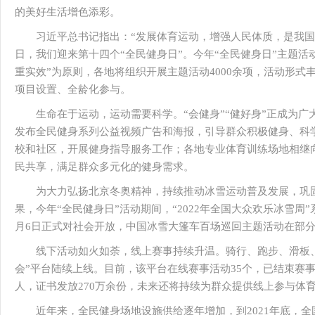
的美好生活增色添彩。
习近平总书记指出：“发展体育运动，增强人民体质，是我国
日，我们迎来第十四个“全民健身日”。今年“全民健身日”主题活
重实效”为原则，各地将组织开展主题活动4000余项，活动形
项目设置、全龄化参与。
生命在于运动，运动需要科学。“会健身”“健好身”正成为
发布全民健身系列公益视频广告和海报，引导群众积极健身、科
校和社区，开展健身指导服务工作；各地专业体育训练场地相继
民共享，满足群众多元化的健身需求。
为大力弘扬北京冬奥精神，持续推动冰雪运动普及发展，巩固
果，今年“全民健身日”活动期间，“2022年全国大众欢乐冰雪周
月6日正式对社会开放，中国冰雪大篷车百场巡回主题活动在部
线下活动如火如荼，线上赛事持续升温。骑行、跑步、滑板
会”平台陆续上线。目前，该平台在线赛事活动35个，已结束赛事活
人，证书发放270万余份，未来还将持续为群众提供线上参与体
近年来，全民健身场地设施供给逐年增加，到2021年底，全