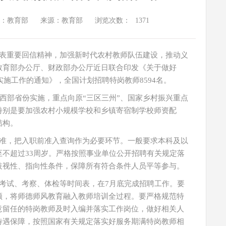
：教育部
来源：教育部
浏览次数：
1371
表重要回信精神，加强新时代农村教师队伍建设，推动义
教育部办公厅、财政部办公厅近日联合印发《关于做好
实施工作的通知》，全国计划招聘特岗教师8594名。
向中西部省份实施，重点向原“三区三州”、国家乡村振兴重点
特别是要加强农村小规模学校和乡镇寄宿制学校师资配
结构。
准，把入职前准入查询作为必要环节。一般要求本科及以
不超过33周岁。严格按照事业单位公开招聘有关规定落
歧视性、指向性条件，保障所有符合条件人员平等参与。
考试、考察、体检等时间表，在7月底完成招聘工作。要
领，将师德师风教育融入教师培训全过程。要严格规范特
意留任的特岗教师及时入编并落实工作岗位，做好相关人
待遇保障，按照国家有关规定落实好服务期满特岗教师相