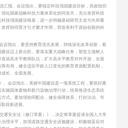
况汇报。会议指出，要锚定科技强国建设目标，高效组织
，强化国家战略科技力量体系化协同攻关，充分发挥科技
实科技强国建设根基，进一步明确基础研究主攻方向和重
，发挥协同育才引才聚才作用，营造有利于原始创新的科
。会议指出，要坚持教育优先发展，持续深化改革创新，着
国建设迈上新台阶。要落实重大战略任务，塑造立德树人
养造就高水平教师队伍，扩大高水平教育对外开放，全面
统筹布局，健全适应学龄人口变化的教育资源配置机制，
康成长、全面发展。
划》。会议指出，美丽中国建设是一项系统工程，要抓好重
面实施固体废物和新污染物治理行动，统筹推进生态系统
活方式。要加强协同配合，健全保障体系，打好法治、市
断取得新进展。
交通安全法（修订草案）》，决定将草案提请全国人大常
全治理水平，加强道路交通安全设施建设，积极稳妥应对