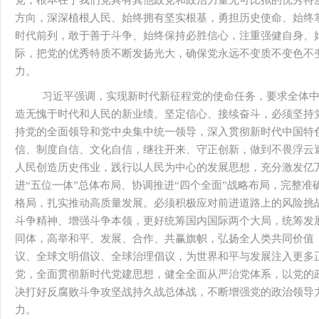
党，根本在于我们党具有其他政党和政治力量无可比拟的优秀特
方向，深深植根人民、始终拥有坚实根基，勇担历史使命、始终
时代前列，敢于善于斗争、始终保持必胜信心，注重强健自身、
际，把党的优秀特质不断发扬光大，确保党永远不变质不变色不
力。
习近平强调，实现新时代新征程党的使命任务，要求全体
造无愧于时代和人民的新业绩。坚定信心、接续奋斗，必须坚持
持党的全面领导和党中央集中统一领导，深入贯彻新时代中国特
信、制度自信、文化自信，继往开来、守正创新，做到不畏浮云
人民创造历史伟业，践行以人民为中心的发展思想，充分激发亿
进“五位一体”总体布局、协调推进“四个全面”战略布局，完整
格局，扎实推动高质量发展。必须积极应对前进道路上的风险挑
斗争精神、增强斗争本领，更好统筹国内国际两个大局，统筹发
同体，高举和平、发展、合作、共赢旗帜，弘扬全人类共同价值
议、全球文明倡议、全球治理倡议，为世界和平与发展注入更多
党，全面贯彻新时代党建思想，健全全面从严治党体系，以党的
决打好反腐败斗争攻坚战持久战总体战，不断增强党的政治领导
力。