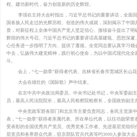
程、建功新时代，奋力创造新的历史辉煌。
李强在主持大会时指出，习近平总书记的重要讲话，全面回
国各族人民走过的光辉历程、创造的伟大成就，深刻揭示了中国
质，对新征程上全体中国共产党人坚定信心、接续奋斗提出了明
辉煌的伟大号召。习近平总书记的重要讲话高屋建瓴、思想深邃
心任务进一步指明了方向、提供了遵循。全党同志要认真学习领
中去，弘扬伟大建党精神，践行初心使命，为以中国式现代化全
斗。
会上，“七一勋章”获得者代表、吉林省长春市宽城区长山
大会在雄壮的《国际歌》声中结束。
在京中共中央政治局委员、中央书记处书记，中央军委副
员，最高人民法院院长，最高人民检察院检察长，全国政协副主
中央党政军群各部门和北京市主要负责同志，各民主党派
表，“七一勋章”获得者亲属代表、所在单位代表，以往功勋荣誉
受表彰的全国优秀共产党员、优秀党务工作者、先进基层党组织
层党员和各界群众代表，驻京部队官兵代表等约3000人参加大会