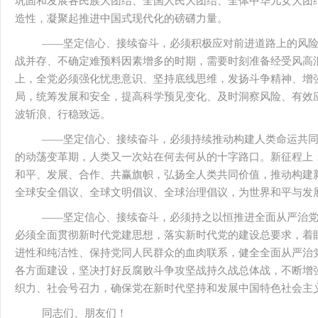
巩固和发展各民族大团结、全国人民大团结、全体中华儿女大团
造性，凝聚起推进中国式现代化的磅礴力量。
——坚定信心、接续奋斗，必须积极应对前进道路上的风
战并存、不确定难预料因素增多的时期，需要时刻准备经受风高
上，全党必须强化忧患意识、坚持底线思维，发扬斗争精神、增
局，统筹发展和安全，提高科学预见变化、及时洞察风险、有效
波斩浪、行稳致远。
——坚定信心、接续奋斗，必须持续推动构建人类命运共
的动荡变革期，人类又一次站在何去何从的十字路口。新征程上
和平、发展、合作、共赢旗帜，弘扬全人类共同价值，推动构建
全球安全倡议、全球文明倡议、全球治理倡议，为世界和平与发
——坚定信心、接续奋斗，必须持之以恒推进全面从严治
必须全面贯彻新时代党建思想，落实新时代党的建设总要求，着
进性和纯洁性、保持党同人民群众的血肉联系，健全全面从严治
各方面建设，坚决打好反腐败斗争攻坚战持久战总体战，不断增
织力、社会号召力，确保党在新时代坚持和发展中国特色社会主
同志们、朋友们！