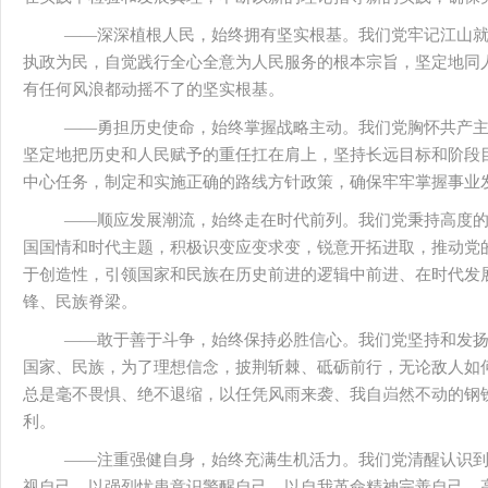
——深深植根人民，始终拥有坚实根基。我们党牢记江山
执政为民，自觉践行全心全意为人民服务的根本宗旨，坚定地同
有任何风浪都动摇不了的坚实根基。
——勇担历史使命，始终掌握战略主动。我们党胸怀共产
坚定地把历史和人民赋予的重任扛在肩上，坚持长远目标和阶段
中心任务，制定和实施正确的路线方针政策，确保牢牢掌握事业
——顺应发展潮流，始终走在时代前列。我们党秉持高度
国国情和时代主题，积极识变应变求变，锐意开拓进取，推动党
于创造性，引领国家和民族在历史前进的逻辑中前进、在时代发
锋、民族脊梁。
——敢于善于斗争，始终保持必胜信心。我们党坚持和发
国家、民族，为了理想信念，披荆斩棘、砥砺前行，无论敌人如
总是毫不畏惧、绝不退缩，以任凭风雨来袭、我自岿然不动的钢
利。
——注重强健自身，始终充满生机活力。我们党清醒认识
视自己、以强烈忧患意识警醒自己、以自我革命精神完善自己，