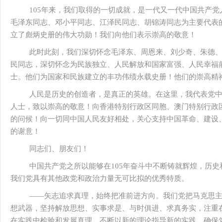
105年来，我们取得的一切成就，是一代又一代中国共产
毛泽东同志、邓小平同志、江泽民同志、胡锦涛同志为主要代表
立了彪炳史册的伟大功勋！我们向他们表示崇高的敬意！
此时此刻，我们深切怀念毛泽东、周恩来、刘少奇、朱德
民同志，深切怀念为民族独立、人民解放和国家富强、人民幸福
士。他们为国家和民族建立的丰功伟绩永载史册！他们的崇高精
人民是历史的创造者，是真正的英雄。在这里，我代表党
人士，致以崇高的敬意！向香港特别行政区同胞、澳门特别行政
的问候！向一切同中国人民友好相处，关心支持中国革命、建设
的谢意！
同志们、朋友们！
中国共产党之所以能够在105年奋斗中不断铸就辉煌，历
我们党具有其他政党和政治力量无可比拟的优秀特质。
——矢志追求真理，始终把准前进方向。我们党把马克思
想武器，坚持解放思想、实事求是、与时俱进、求真务实，注重
在实践中检验和发展真理，不断以新的理论指导新的实践，确保