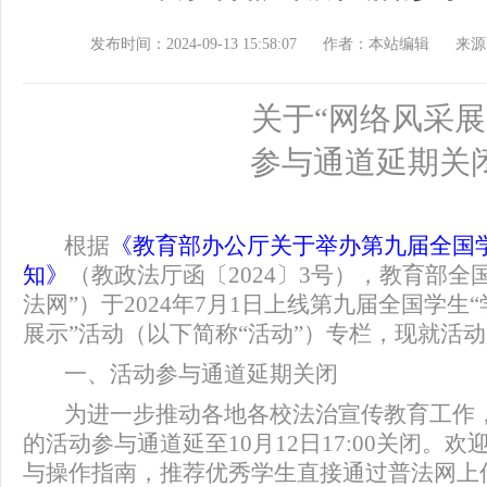
发布时间：2024-09-13 15:58:07
作者：本站编辑
来源
关于
“网络风采展
参与通道
延期
关
根据
《教育部办公厅关于举办第九届全国
知》
（教政法厅函〔
2024
〕
3
号），教育部全
法网”）于
2024
年
7
月
1
日
上线
第九届
全国学生
展示”
活动
（以下简称
“活动”）专栏，现就活
一、活动参与通道延期关闭
为
进一步
推动
各地各校法治宣传教育工作
的
活动参与通道延至
10
月
12
日
1
7
:00
关闭。
欢
与操作指南
，
推荐优秀学生直接通过普法网上