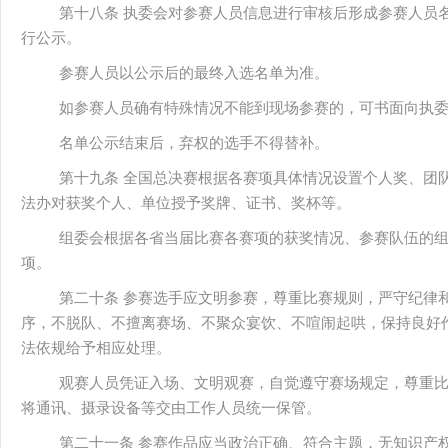
第十八条 执委会对参赛人员信息进行审核后形成参赛人员
行公示。
参赛人员以公示后的最终入选名单为准。
如参赛人员确有特殊情况不能到现场参赛的，可书面向执
名单公示结束后，弃权的选手不得替补。
第十九条 全国总决赛根据各赛项具体情况设置个人奖、团
法办对获奖个人、单位授予奖牌、证书、奖杯等。
组委会根据各省当届比赛各赛项的获奖情况、参赛队伍的
项。
第二十条 参赛选手应文明参赛，尊重比赛规则，严守纪律
序，不脱队、不擅离赛场、不聚众宴饮、不喧闹起哄，保持良好
法依规给予相应处理。
观赛人员凭证入场、文明观赛，自觉遵守赛场规定，尊重
将通讯、摄录设备等交由工作人员统一保管。
第二十一条 参赛作品应当政治正确、符合主题，无知识产