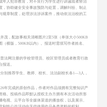
成年人犯罪教育，对不良行为学生进行训诫或者矫治
度，协助健全安全事故预防与处置，调解纠纷、制止
与规章制度，处理涉法涉诉案件，推动依法治校的工
茂，配故事相关清晰图片2至5张（单张大小500KB
图（横版，500KB以内）。报送时需填写作者姓名、
年普法网注册的学校管理员、校区管理员或者教育行政
台报送。
分别推荐学生、教师、校长、法治副校长各1—3人，
026年完成的原创作品，作者对作品须拥有完整知识产
资格。投稿作品即默认授权主办方拥有本次活动所形
播电视、云平台等全媒体渠道的播放权，以及展示、
营利性公益活动中无偿使用作品各类资料的权利。