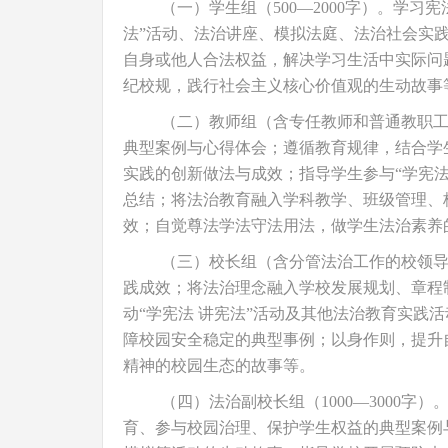
（一）学生组（500—2000字）。学习
法”活动、法治讲座、模拟法庭、法治社会实
自身或他人合法权益，解决学习生活中实际问
纪校规，践行社会主义核心价值观的生动故事
（二）教师组（含专任教师和普通教职工，
典型案例与心得体会；遵循教育规律，结合学
实践的创新做法与成效；指导学生参与“学宪法
总结；将法治教育融入学科教学、班级管理、
效；自觉尊法学法守法用法，做学生法治素养
（三）校长组（含分管法治工作的校领导，
践成效；将法治理念融入学校发展规划、章程
动“学宪法 讲宪法”活动及其他法治教育实践
障校园安全稳定的典型事例；以身作则，提升
精神的校园生态的故事等。
（四）法治副校长组（1000—3000
育、参与校园治理、保护学生权益的典型案例