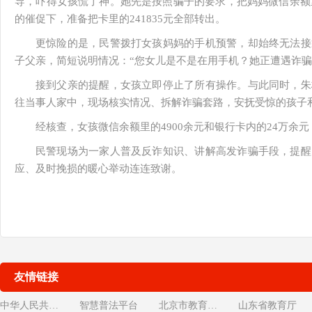
导，吓得女孩慌了神。她先是按照骗子的要求，把妈妈微信余额里
的催促下，准备把卡里的241835元全部转出。
更惊险的是，民警拨打女孩妈妈的手机预警，却始终无法接
子父亲，简短说明情况：“您女儿是不是在用手机？她正遭遇诈骗
接到父亲的提醒，女孩立即停止了所有操作。与此同时，朱
往当事人家中，现场核实情况、拆解诈骗套路，安抚受惊的孩子
经核查，女孩微信余额里的4900余元和银行卡内的24万余
民警现场为一家人普及反诈知识、讲解高发诈骗手段，提醒
应、及时挽损的暖心举动连连致谢。
友情链接
中华人民共和国教育部
智慧普法平台
北京市教育委员会
山东省教育厅