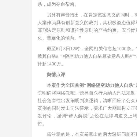
杀，成为夺命帮凶。
另外有声音指出，在肯定该案意义的同时，
人案作为具有创新意义的裁判，其积极姿态值得
罪刑法定原则和谦抑性原则的严格约束。应当肯
化、普遍化的倾向。”
截至6月8日12时，全网相关信息超1000条
教其自杀#”“#隔空助力他人自杀算故意杀人吗#”
计超1400万。
舆情点评
本案作为全国首例“网络隔空助力他人自杀
院明确将网络教唆、诱导自杀行为纳入刑法规制
社会危害性出发阐明判决逻辑，清晰回应了公众
案例的同时发出司法警示，要求广大网民树立正
发评论，强调“帮人解脱”之说在法律与道义上
位。
需注意的是，本案暴露出的两大深层问题不