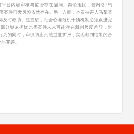
出平台内容审核与监管存在漏洞。舆论担忧，若网络“约
同类案件再发风险依然存在。另一方面，本案被害人马某某
得及时救助。这提醒，社会心理危机干预机制必须跟进完
，部分舆论担忧此类案件未来可能存在裁判尺度差异，对
行为的同时，审慎防止刑法过度扩张，实现裁判结果的合
化与完善。