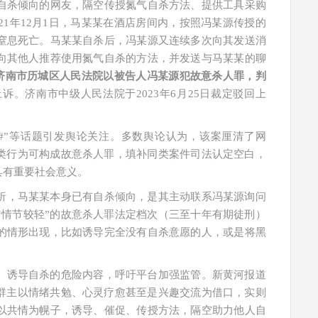
自杀倾向的网友，隔空传授氮气自杀方法、提供工具采购
21年12月1日，马某某在酒店房间内，按照冯某源传授的
窒息死亡。马某某自杀后，冯某源又连续多次向其发送消
向其他人推荐使用氮气自杀的方法，并发送与马某某的聊
东省济南市历城区人民法院以被告人冯某源犯故意杀人罪，判
诉。济南市中级人民法院于2023年6月25日裁定驳回上
年#”等话题引发舆论关注。多数舆论认为，该案厘清了网
该类行为可构成故意杀人罪，填补同类案件司法认定空白，
具有重要社会意义。
析，马某某本身已有自杀倾向，是其主动联系冯某源询问
“情节较轻”的故意杀人罪法定档次（三至十年有期徒刑）
的情形出现，比如诱导完全没有自杀意愿的人，或是将黑
、诱导自杀的危险内容，呼吁平台加强监管。新黄河报道
络群主以情绪共勉、心灵疗愈甚至是兴趣交流为借口，实则
以共情为幌子，诱导、催促、传授方法，隔空助力他人自