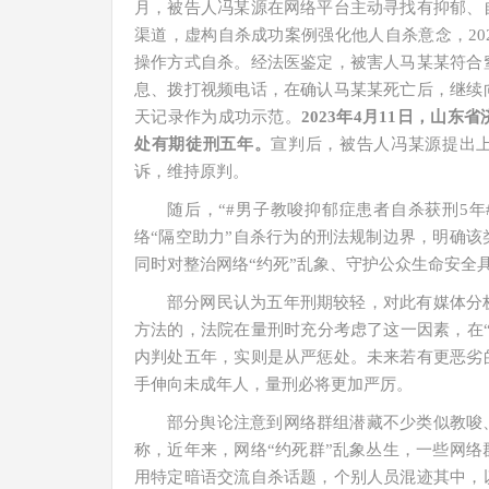
月，被告人冯某源在网络平台主动寻找有抑郁、
渠道，虚构自杀成功案例强化他人自杀意念，20
操作方式自杀。经法医鉴定，被害人马某某符合
息、拨打视频电话，在确认马某某死亡后，继续
天记录作为成功示范。
2023年4月11日，山
处有期徒刑五年。
宣判后，被告人冯某源提出上
诉，维持原判。
随后，“#男子教唆抑郁症患者自杀获刑5
络“隔空助力”自杀行为的刑法规制边界，明确
同时对整治网络“约死”乱象、守护公众生命安全
部分网民认为五年刑期较轻，对此有媒体分
方法的，法院在量刑时充分考虑了这一因素，在
内判处五年，实则是从严惩处。未来若有更恶劣
手伸向未成年人，量刑必将更加严厉。
部分舆论注意到网络群组潜藏不少类似教唆
称，近年来，网络“约死群”乱象丛生，一些网
用特定暗语交流自杀话题，个别人员混迹其中，