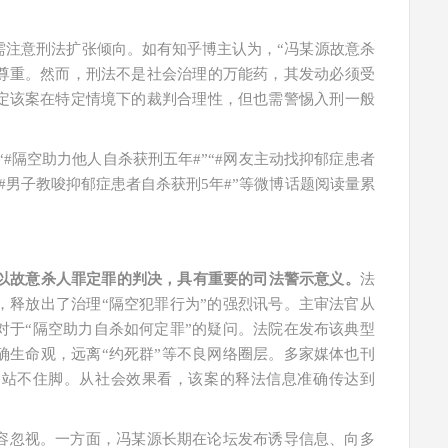
需注意刑法扩张倾向。如有知乎博主认为，“冯某源故意杀
尊重。然而，刑法不是社会治理的万能药，其发动必须受
定该案在特定情境下的裁判合理性，但也需警惕入刑一般
。“#隔空助力他人自杀获刑五年#”“#网友主动找抑郁症患者
“#男子教唆抑郁症患者自杀获刑5年#”等微博话题阅读量累
”以故意杀人罪定罪的判决，具有重要的司法警示意义。
法
，释放出了治理“隔空犯罪行为”的强烈讯号。主审法官从
对于“隔空助力自杀如何定罪”的疑问。法院在发布该典型
确生命观，远离“约死群”等不良网络圈层。多家媒体也刊
均站不住脚。从社会效果看，该案的释法信息准确传达到
容忽视。一方面，冯某源长期在论坛发布诱导信息、向多