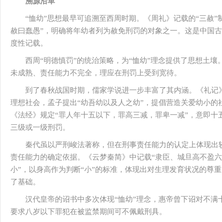
溯源沿革
“恤幼”思想最早可追溯至西周时期。《周礼》记载的“三赦”
赦曰蠢愚”，明确将年幼者列为赦免刑罚的对象之一。这是中国
度性记载。
西周“明德慎罚”的统治策略，为“恤幼”理念提供了思想土
未成熟、责任能力不完全，理应在刑罚上受到宽待。
到了春秋战国时期，儒家学说进一步丰富了其内涵。《礼记》
理想社会，孟子提出“幼吾幼以及人之幼”，提倡营造关爱幼小的
《法经》规定“罪人年十五以下，罪高三减，罪卑一减”，意即十
三级或一级刑罚。
秦代虽以严刑峻法著称，但在刑事责任能力的认定上体现出
责任能力的确定依据。《云梦秦简》中记载“隶臣、城旦高不盈
小”，以身高作为判断“小”的标准，体现出对生理发育状况的尊重
了基础。
汉代皇帝的诏书中多次体现“恤幼”理念，惠帝曾下诏对不满
要求八岁以下罪犯在被监禁期间可不佩戴刑具。