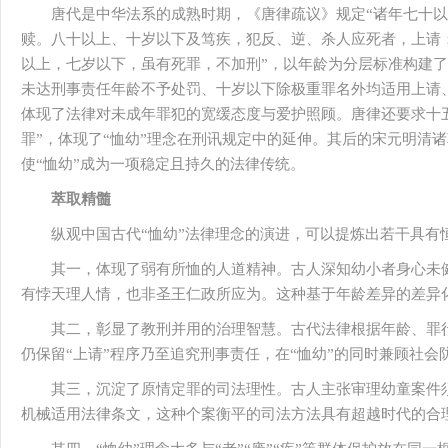
唐代是中华法系的成熟时期，《唐律疏议》规定“诸年七十
赎。八十以上、十岁以下及笃疾，犯反、逆、杀人应死者，上请
以上，七岁以下，虽有死罪，不加刑”，以年龄为分层标准构建
未达刑事责任年龄不予处罚、十岁以下除极重罪名外均适用上请
体现了法律对未成年罪犯的宽缓态度与爱护照顾。唐律还要求十
罪”，体现了“恤幼”理念在刑讯规定中的延伸。其后的宋元明清诸
使“恤幼”成为一项稳定且持久的法律传统。
萃取精髓
纵观中国古代“恤幼”法律理念的演进，可以提炼出若干具有
其一，体现了弱有所恤的人道精神。古人深知幼小者身心未
有悖天理人情，也非圣王仁政所应为。这种基于年龄差异的差异
其二，彰显了教刑并用的治理智慧。古代法律根据年龄、罪
仍保留“上请”程序乃至追究刑事责任，在“恤幼”的同时兼顾社会
其三，沉淀了原情定罪的司法理性。古人主张审理幼童案件
机械适用法律条文，这种个案衡平的司法方法具有超越时代的合