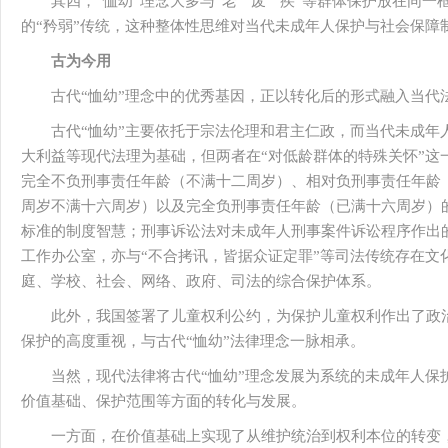
其四，“恤幼”理念大多与“老”“废”“疾”等群体保护放在同
的“矜弱”传统，这种整体性思维对当代未成年人保护与社会保障
古为今用
古代“恤幼”理念中的优秀基因，正以转化后的形式融入当代
古代“恤幼”主要依托于宗法伦理和君主仁政，而当代未成年
大利益等现代法理为基础，但两者在“对低龄群体的特殊关怀”这
完全不负刑事责任年龄（不满十二周岁）、相对负刑事责任年龄
周岁不满十六周岁）以及完全负刑事责任年龄（已满十六周岁）
标准的制度智慧；刑事诉讼法对未成年人刑事案件诉讼程序作出
工作办公室，亦与“不合拷讯，皆据众证定罪”等司法传统存在文
庭、学校、社会、网络、政府、司法的综合保护体系。
此外，我国签署了儿童权利公约，为保护儿童权利作出了政
保护的高度重视，与古代“恤幼”法律理念一脉相承。
当然，现代法律将古代“恤幼”理念发展为系统的未成年人保
价值基础、保护范围等方面的转化与发展。
一方面，在价值基础上实现了从维护统治到权利本位的转变，