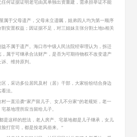
无任何证据证明老宅由其单独出资重建，需承担举证不能
房屋属于父母遗产，父母未立遗嘱，姐弟四人均为第一顺序
分割安置权益；因证据不足，对三姐妹主张分割土地b相关
利益不属于遗产。海口市中级人民法院经审理认为，拆迁
态，属于可继承合法财产，是否为可期待物权不改变遗产
上诉、维持原判。
社区，采访多位居民及村（居）干部，大家纷纷结合身边
实看法。
村一直沿袭“家产留儿子、女儿不分家”的老规矩，老一
、宅基地理所应当留给儿子。
前都是这样的想法，老人房产、宅基地都是儿子继承，女儿
破脸打官司，都是按老风俗来。”