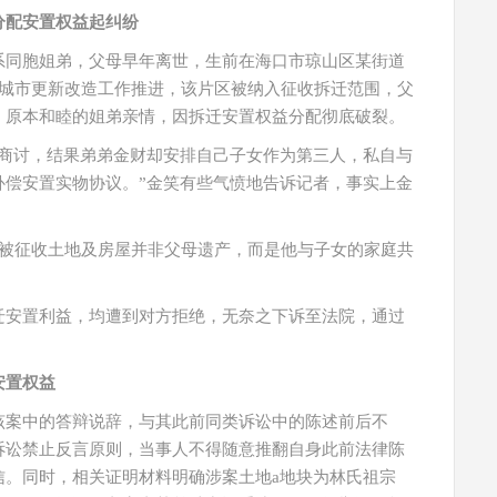
分配安置权益起纠纷
系同胞姐弟，父母早年离世，生前在海口市琼山区某街道
地城市更新改造工作推进，该片区被纳入征收拆迁范围，父
，原本和睦的姐弟亲情，因拆迁安置权益分配彻底破裂。
起商讨，结果弟弟金财却安排自己子女作为第三人，私自与
补偿安置实物协议。”金笑有些气愤地告诉记者，事实上金
案被征收土地及房屋并非父母遗产，而是他与子女的家庭共
迁安置利益，均遭到对方拒绝，无奈之下诉至法院，通过
安置权益
该案中的答辩说辞，与其此前同类诉讼中的陈述前后不
诉讼禁止反言原则，当事人不得随意推翻自身此前法律陈
信。同时，相关证明材料明确涉案土地a地块为林氏祖宗