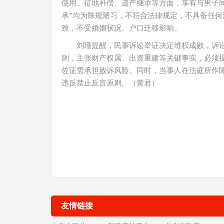
使用、征地补偿、遗产继承等方面，享有与男子
承”均为陈规陋习，不符合法律规定，不具备任
致，不受婚姻状况、户口迁移影响。
刘瑾提醒，民事诉讼举证决定维权成败，诉讼
则，主张财产权属、出资重建等关键事实，必须
佐证需承担败诉风险。同时，当事人在法庭所作
违反禁止反言原则。（黄君）
友情链接