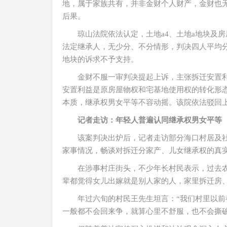
地，属于家族共有，并非金财个人财产，金财也
后果。
琼山法院依法认定，土地a4、土地a地块及
法定继承人，无少分、不分情形，判决四人平均
地块的诉求不予支持。
金财不服一审判决提起上诉，主张拆迁安置
安置利益是原房屋物权和宅基地使用权的转化形
本质，继承权男女平等不容动摇。该院依法驳回
记者走访：年轻人普遍认同继承权男女平等
该案判决出炉后，记者走访部分海口村居及
家事情况，畅谈对拆迁分家产、儿女继承权的真
在涉事村庄街头，不少年长村民表示，过去农
辈都觉得女儿出嫁就是别人家的人，家里拆迁房
年过六旬的村民王先生坦言：“我们村里以
一般都不会回来争，就算心里不舒服，也不会撕