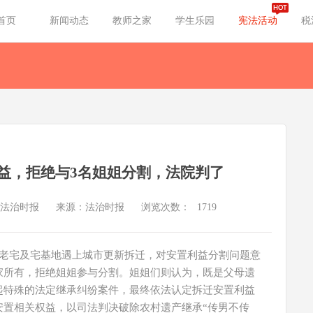
首页
新闻动态
教师之家
学生乐园
宪法活动
税
益，拒绝与3名姐姐分割，法院判了
法治时报
来源：法治时报
浏览次数：
1719
留老宅及宅基地遇上城市更新拆迁，对安置利益分割问题意
家所有，拒绝姐姐参与分割。姐姐们则认为，既是父母遗
起特殊的法定继承纠纷案件，最终依法认定拆迁安置利益
安置相关权益，以司法判决破除农村遗产继承“传男不传