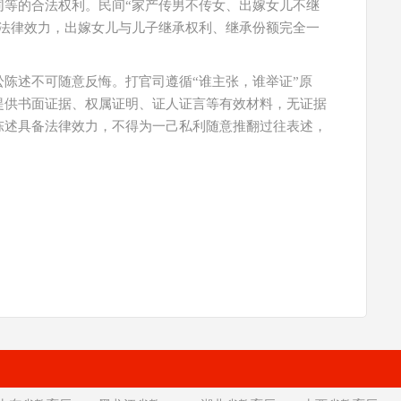
同等的合法权利。民间“家产传男不传女、出嫁女儿不继
何法律效力，出嫁女儿与儿子继承权利、继承份额完全一
陈述不可随意反悔。打官司遵循“谁主张，谁举证”原
提供书面证据、权属证明、证人证言等有效材料，无证据
陈述具备法律效力，不得为一己私利随意推翻过往表述，