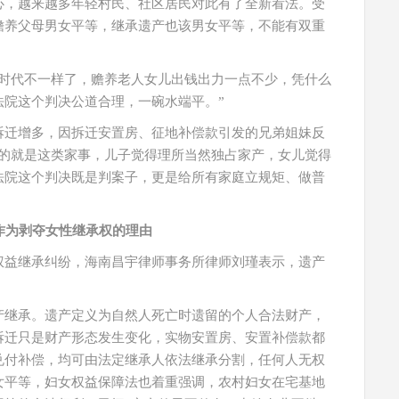
心，越来越多年轻村民、社区居民对此有了全新看法。受
赡养父母男女平等，继承遗产也该男女平等，不能有双重
在时代不一样了，赡养老人女儿出钱出力一点不少，凭什么
法院这个判决公道合理，一碗水端平。”
拆迁增多，因拆迁安置房、征地补偿款引发的兄弟姐妹反
多的就是这类家事，儿子觉得理所当然独占家产，女儿觉得
法院这个判决既是判案子，更是给所有家庭立规矩、做普
作为剥夺女性继承权的理由
权益继承纠纷，海南昌宇律师事务所律师刘瑾表示，遗产
产继承。遗产定义为自然人死亡时遗留的个人合法财产，
拆迁只是财产形态发生变化，实物安置房、安置补偿款都
兑付补偿，均可由法定继承人依法继承分割，任何人无权
女平等，妇女权益保障法也着重强调，农村妇女在宅基地