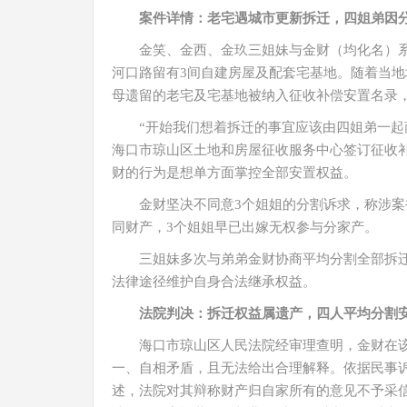
案件详情：老宅遇城市更新拆迁，四姐弟因
金笑、金西、金玖三姐妹与金财（均化名）
河口路留有3间自建房屋及配套宅基地。随着当
母遗留的老宅及宅基地被纳入征收补偿安置名录
“开始我们想着拆迁的事宜应该由四姐弟一
海口市琼山区土地和房屋征收服务中心签订征收
财的行为是想单方面掌控全部安置权益。
金财坚决不同意3个姐姐的分割诉求，称涉
同财产，3个姐姐早已出嫁无权参与分家产。
三姐妹多次与弟弟金财协商平均分割全部拆
法律途径维护自身合法继承权益。
法院判决：拆迁权益属遗产，四人平均分割
海口市琼山区人民法院经审理查明，金财在
一、自相矛盾，且无法给出合理解释。依据民事
述，法院对其辩称财产归自家所有的意见不予采