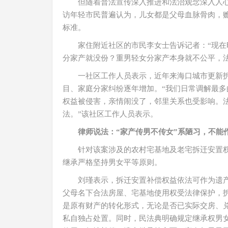
但随着普法宣传深入推进和法治观念深入人
访年轻市民普遍认为，儿女都是父母血脉骨肉，
标准。
家住附近社区的市民李女士告诉记者：“现
分家产就没份？重男轻女分家产本身就不公平，
一社区工作人员表示，近年来海口城市更新
目、家庭分家纠纷逐年增加。“我们日常调解最
权益被侵害，亲情闹没了，邻里关系也受影响。
法。”该社区工作人员表示。
律师说法：“家产传男不传女”系陋习，不能
针对该案涉及的农村宅基地及老宅拆迁安置
继承严格坚持男女平等原则。
刘瑾表示，拆迁安置补偿权益依法可作为遗
父母名下合法房屋、宅基地使用权受法律保护，
是原有财产的转化形式，无论是否已实际交房、
私自独占处置。同时，民法典明确规定继承权男