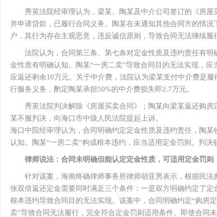
秀英法院经审理认为，梁某、陶某及中介公司签订的《房屋
并申请贷款，已履行合同义务。陶某在未通知其他合同方的情况
户，其行为存在主观恶意，违反诚信原则，导致合同无法继续履
法院认为，合同第三条、第七条对定金性质及违约责任有明
金性质有明确认知。陶某“一房二卖”导致合同目的无法实现，应
应返还剩余10万元。关于中介费，法院认为梁某支付中介费是履
行服务义务，酌定陶某承担50%的中介费损失即2.7万元。
秀英法院判决解除《房屋买卖合同》；陶某向梁某返还购房定金
某不服判决，向海口市中级人民法院提起上诉。
海口中院经审理认为，合同明确约定定金性质及违约责任，陶某
认知。陶某“一房二卖”构成根本违约，应当适用定金罚则。判决
律师说法：合同未明确但能认定定金性质，可适用定金罚则
针对该案，海南终确律师事务所律师胡亚男表示，根据民法
张双倍返还定金需要同时满足三个条件：一是双方明确约定了定
根本违约导致合同目的无法实现。该案中，合同明确约定“购房定
卖”导致合同无法履行，完全符合定金罚则适用条件。即使合同未