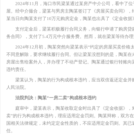
2024年11月，海口市民梁某通过某房产中介公司，看中了位
屋。经中介撮合，梁某与男房主陶某签订了《房屋买卖合同》，约
某当日向陶某支付了10万元购房定金，陶某也出具了《定金收据
支付定金后，梁某积极履行合同义务，向银行申请了购房贷
务合同》，支付了5.4万元中介服务费。然而，就在梁某等待办
2024年12月初，陶某突然向梁某表示“约定的房屋买卖价
不同意解除，要求继续履行合同。但让梁某没想到的是，陶某在未
房屋出售给案外人，并办理了不动产登记。陶某通过银行转账向梁
违约责任。
梁某认为，陶某的行为构成根本违约，应当双倍返还定金并
人民法院。
法院判决：陶某“一房二卖”构成根本违约
庭审中，梁某表示，陶某收取定金时出具了《定金收据》，
卖”的行为构成根本违约，理应适用定金罚则。陶某辩称，双方
国相关法律规定，未约定定金性质的，不应适用定金罚则。其已返
任。