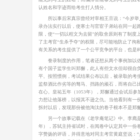
认姓名和字迹而给考生打人情分。
所以事后宋真宗曾经对宰相王旦说：“今岁举
录办法实行以后，使寒士与官宦子弟站在同一起跑
限，使“一切以程文为去留”的取舍原则有了制度
了主考官“生杀予夺”的权限，尽可能地防止了徇
有关系的考生提供了一个公平竞争的平台，也是
誊录制度的作用，笔者还想从两个事例加以
有个国子监学生叫郑獬，此人有些文水但却很自
平。按照惯例，考试结果公布以后，被录取的考
监祭酒比作劣等的驽马、挡路的顽石，而将自己
在心。皇祐五年（1053年），郑獬通过会试后
力想让他落榜，以报其不逊之仇。当他看到有一
拆封以后，发现那份被他淘汰的卷子根本不是郑
另一个故事记载在《老学庵笔记》中。李廌是
年），苏轼主持省试时，在阅卷中认定其中一份
字赞扬的评语，并得意地对同主考官黄庭坚说：“