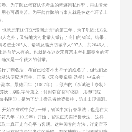
答卷。为了防止考官认识考生的笔迹徇私作弊，再由誊录
。用心可谓良苦。为平龄作弊的当事人就是在这个环节上
命。
），也就是宋辽订立“澶渊之盟”的第二年，为了巩固北方边
03人之外，又特地为河北举人举行了专门的省试。结果，
名进士205人、诸科及瀛洲防城举人997人，共2046人，
举史上是前所未有的。也就是在这次宋真宗主考礼部奏名的河
上确实是一个很大的创举。
实行了糊名法，考官已经看不出举子的姓名了，但他们还
誊录法便应运而生。正像《宋会要辑稿·选举》中说的一
副本。景德四年（1007年），颁布的《亲试进士条制》
乡贯状，别以字号第之；付封弥官誊写校勘，用御书院
上御书院印，是为了防止誊录者偷梁换柱，防止出现漏洞。
年）开始在省试中实行一样，省试中实行誊录法，也是在大
符八年（1015年）开始，省试正式实行誊录法。这样，
试取士真正走向公平与客观。这种阅卷的方法，详定官不
名又没有权力决定考生的升降，有效地防止了阅卷时因辨