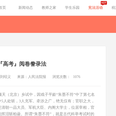
首页
新闻动态
教师之家
学生乐园
宪法活动
税
『高考』阅卷誊录法
刘绍义
来源：人民法院报
浏览次数：
1076
在顺天（北京）乡试中，因戏子平龄“朱墨不符”中了第七名
中5人处斩，3人充军。牵涉之广，绝无仅有；官职之大，
是清朝一品大员、军机大臣、内阁大学士，位居宰相，官
挥泪斩柏葰。所谓“朱墨不符”，就是古代科举考试时的