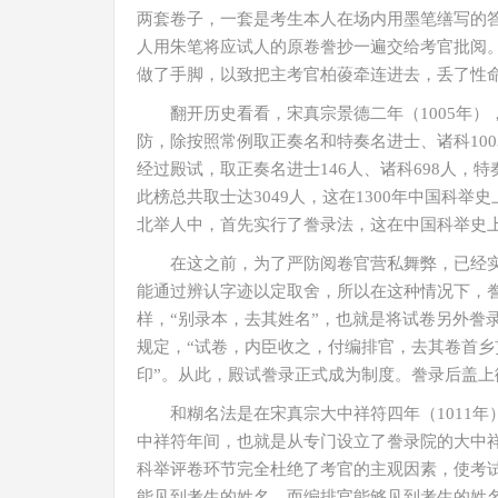
两套卷子，一套是考生本人在场内用墨笔缮写的
人用朱笔将应试人的原卷誊抄一遍交给考官批阅
做了手脚，以致把主考官柏葰牵连进去，丢了性
翻开历史看看，宋真宗景德二年（1005年
防，除按照常例取正奏名和特奏名进士、诸科10
经过殿试，取正奏名进士146人、诸科698人，特奏
此榜总共取士达3049人，这在1300年中国科
北举人中，首先实行了誊录法，这在中国科举史
在这之前，为了严防阅卷官营私舞弊，已经
能通过辨认字迹以定取舍，所以在这种情况下，
样，“别录本，去其姓名”，也就是将试卷另外誊录
规定，“试卷，内臣收之，付编排官，去其卷首
印”。从此，殿试誊录正式成为制度。誊录后盖
和糊名法是在宋真宗大中祥符四年（1011
中祥符年间，也就是从专门设立了誊录院的大中祥
科举评卷环节完全杜绝了考官的主观因素，使考
能见到考生的姓名，而编排官能够见到考生的姓