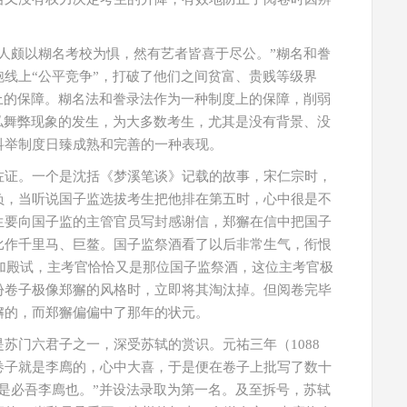
人颇以糊名考校为惧，然有艺者皆喜于尽公。”糊名和誊
线上“公平竞争”，打破了他们之间贫富、贵贱等级界
上的保障。糊名法和誊录法作为一种制度上的保障，削弱
私舞弊现象的发生，为大多数考生，尤其是没有背景、没
科举制度日臻成熟和完善的一种表现。
佐证。一个是沈括《梦溪笔谈》记载的故事，宋仁宗时，
负，当听说国子监选拔考生把他排在第五时，心中很是不
生要向国子监的主管官员写封感谢信，郑獬在信中把国子
比作千里马、巨鳌。国子监祭酒看了以后非常生气，衔恨
参加殿试，主考官恰恰又是那位国子监祭酒，这位主考官极
份卷子极像郑獬的风格时，立即将其淘汰掉。但阅卷完毕
獬的，而郑獬偏偏中了那年的状元。
苏门六君子之一，深受苏轼的赏识。元祐三年（1088
卷子就是李廌的，心中大喜，于是便在卷子上批写了数十
是必吾李廌也。”并设法录取为第一名。及至拆号，苏轼