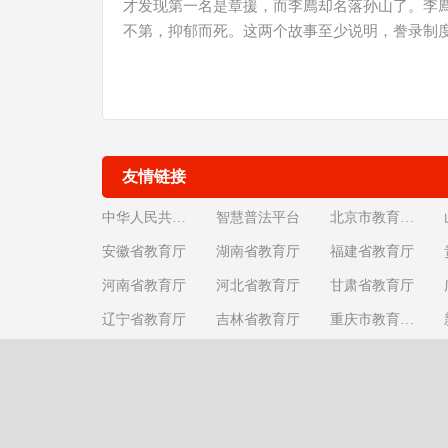
才发现第一名是章援，而李廌却名落孙山了。李廌
不第，抑郁而死。这两个故事至少说明，誊录制
友情链接
中华人民共和国教育部
智慧普法平台
北京市教育委员会
安徽省教育厅
湖南省教育厅
福建省教育厅
河南省教育厅
河北省教育厅
甘肃省教育厅
辽宁省教育厅
吉林省教育厅
重庆市教育委员会