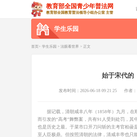
教育部全国青少年普法网
教育部全国教育普法领导小组办公室 主管
学生乐园
首页>
学生乐园
>
法眼看世界
> 正文
始于宋代的
发布时间：2026-06-18 09:21:25
作者：
据记载，清朝咸丰八年（1858年）九月，
而引发的“高考”舞弊案，共有91人受到处罚，其
也是历史之最。于菜市口开刀问斩的主考官柏葰
至人臣极鼎。但按照清朝的法律，清咸丰帝也只能