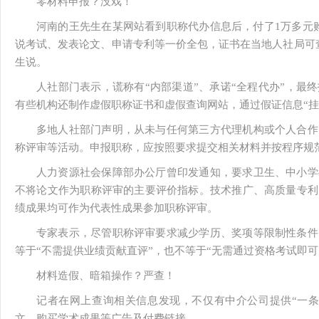
零材料申报？没戏！
河南的王先生在某网站看到职称代办信息后，付了1万多元
说考试、发表论文、申请专利等一价全包，证书在当地人社局可
生说。
人社部门表示，谎称有“内部渠道”、承诺“全程代办”，最
有些机构还制作虚假职称证书和虚假查询网站，通过假证信息“挂
多地人社部门声明，从未与任何第三方代理机构或个人合作
称评审等活动。申报职称，应按照要求提交相关材料并按程序规
人力资源社会保障部办公厅曾印发通知，要求卫生、中小学
不将论文作为职称评审的主要评价指标。技术推广、高质量专利
绩成果均可作为代表性成果参加职称评审。
专家表示，尽管职称评审要求减少学历、奖项等限制性条件
等于“不需提供业绩贡献直评”，也不等于“无需通过资格考试即可
材料造假、暗箱操作？严查！
记者在网上查询相关信息发现，不仅有中介公司提供“一条
文、购买学术成果等广告及付费链接。