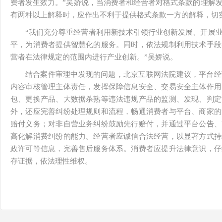
费者发生效力。”吴娇说，当消费者和经营者对格式条款的理解
有两种以上解释时，应作出不利于提供格式条款一方的解释，切
“我们充分尊重经营者利用新技术引领行业创新发展、开展
平，为消费者提供智慧化的服务。同时，依法规制利用技术手段
营者在法律规定的范围内进行产业创新。”吴娇说。
结合案件审理中发现的问题，北京互联网法院建议，平台经
内容审核管理主体责任，发挥保障信息安全、交易安全主体作用
包、更换产品、大数据杀熟等违法违规产品的监测、发现、判定
外，还应完善纠纷处理规则和流程，畅通消费者与平台、商家的
赔付义务；对非自营业务纠纷鼓励先行赔付，并通过平台公告、
高化解消费纠纷的能力。经营者应诚信合法经营，以显著方式持
政许可等信息，完善售后服务体系。消费者应提升法律意识，仔
存证据，依法理性维权。