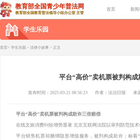
教育部全国青少年普法网
首页
新闻
教育部全国教育普法领导小组办公室 主管
学生乐园
首页>
学生乐园
>
法律小故事
> 正文
平台“高价”卖机票被判构成
发布时间：2025-03-21 08:56:23
作者：法治日报
来
平台“高价”卖机票被判构成欺诈三倍赔偿
在线文旅消费纠纷增势显著 北京互联网法院以审判防范技术
平台销售机票却捆绑隐形增值服务，被判构成欺诈；标着“