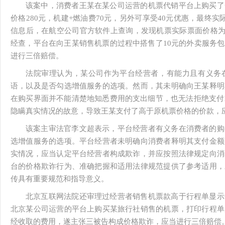
该案中，消费者王某在某公司运营的机票代销平台上购买了
价格280元，机建+燃油费70元，另外可享受40元优惠，最终实
信息后，在航空公司官方软件上查询，发现机票实际票面价格为23
经查，平台在向王某销售机票的过程中搭售了10元的外卖服务
进行三倍赔偿。
法院审理认为，某公司作为平台经营者，有能力且有义务
语，以及是否勾选增值服务的选项。然而，其未明确向王某释明
在购买界面并不能清楚地知悉费用的支出细节，也无法拒绝支付
隐瞒真实情况的故意，导致王某支付了高于原机票价格的价款，
该案主审法官李文超表示，平台经营者有义务在消费者的购
选增值服务的选项。平台经营者未明确向消费者释明其支付金额
实情况，应当认定平台经营者构成欺诈，并应按照法律规定向消
台的价格欺诈行为、准确把握和适用法律规范提供了参考适用，
传具有重要规范和指导意义。
北京互联网法院还审理过经营者销售机票款高于行程单显示
北京某公司运营的平台上购买某旅行社销售的机票，打印行程单
经收取的费用，遂主张三被告构成价格欺诈，应当进行三倍赔偿