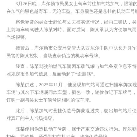
3月26日晚，库尔勒市民吴女士驾车前往加气站加气，眼前
在加气的黑色越野车，无论车型、车身颜色还是悬挂的机动车号
察觉异常的吴女士赶忙与丈夫核实该情况，经再三确认，吴
上前与车辆驾驶人陈某对峙。面对质问，陈某承认为方便加气而
当场报警。
接警后，库尔勒市公安局交管大队西尼尔中队中队长尹良军
民警将陈某控制，当场查获伪造的机动车号牌。
经查，陈某驾驶的燃气车辆因车载气罐与加气备案信息不符
照规定报备加气信息，反而动起了“歪脑筋”。
陈某供述，2025年11月，他发现加气站可通过扫描车牌
车辆与其名下车辆属同款车型，颜色一致，遂偷偷记下车牌号，
订购一副与吴女士车辆号牌相同的假车牌。
此后，陈某加气时悬挂伪造号牌蒙混过关，驶出加气站后便
牌真正的主人当场揭穿。
陈某使用伪造机动车号牌，属于严重交通违法行为。库尔勒
扣分、罚款外，还强制扣留机动车、收缴伪造号牌。